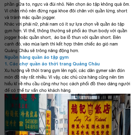
phần giữa to, ngực và đùi nhỏ. Nên chọn áo tập không quá ôm.
Vì chân nhỏ nên đừng ngại khoe đôi chân với quần lửng, short
và tránh mặc quần jogger.
Khác với phái nữ, phái nam có ít sự lựa chọn về quần áo tập
gym hơn. Vì thế, thông thường sẽ phối áo thun body với quần
jogger hoặc quần short, áo ba lỗ thun với quần short. Bên
cạnh đó, vào mùa lạnh thì kết hợp thêm chiếc áo gió nam
Quảng Châu sẽ trông năng động hơn.
Nguồn hàng quần áo tập gym
1. Các chợ quần áo thời trang Quảng Châu
Xu hướng về thời trang gym lên ngôi, các dân gymer săn đón
món đồ này rất nhiều. Vì vậy, các chủ cửa hàng cũng nên tìm
hiểu kĩ về nhu cầu cũng như học cách phối đồ theo dáng người
để có thể tư vấn cho khách hàng.