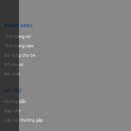
NGÀNH HÀNG
Thơi trang nữ
Thơi trang nam
Đồ dùng cho bé
Đồ phượt
Nội thất
HỖ TRỢ
Hướng dẫn
Nạp tiền
Câu hỏi thường gặp