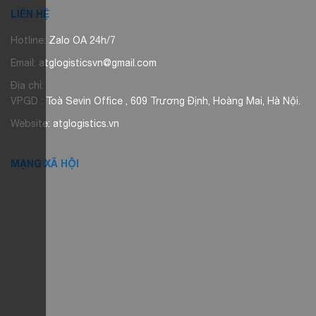
LIÊN HỆ
Hotline: Zalo OA 24h/7
Email: atglogisticsvn@gmail.com
Địa chỉ:
VPGD : Toà Sevin Office , 609 Trương Định, Hoàng Mai, Hà Nội.
Website: atglogistics.vn
MẠNG XÃ HỘI