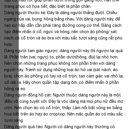
tập có màu tối, giúp phần dưới trông gọn gàng hơn, hạn chế
trang phục có họa tiết, đặc biệt là phần chân.
Dáng người thước kẻ: Đây là dáng người thẳng đuột. Chiều
ngang của vai, bụng, hông bằng nhau. Với dáng người này, để
tạo sự hấp dẫn cần phải tăng đường cong cơ thể. Bằng cách
tạo điểm nhấn ở cổ, ngực và hông, nên chọn áo phông/ sát
nách có cổ tròn và áo bra với màu sắc tươi sáng cũng rất phù
hợp.
Dáng người tam giác ngược: dáng người này thì ngược lại quả
lê. Phần trên (vai, ngực) to, phần dưới(hông, đùi) lại nhỏ hơn.
Nên chọn những trang phục không tôn phần trên với dáng
người này. Tránh sử dụng những loại áo hở vai (sát nách, áo
bra), chọn áo phông có tay và cổ tròn, tạo cảm giác vai nhỏ lại,
cổ dài ra. Hãy chọn quần tập dạng ôm, có điểm nhấn ở phần
hông và eo.
Dáng người đồng hồ cát: Người thuộc dáng người này là một
điều vô cùng tuyệt vời. Đây là vóc dáng mà mọi phụ nữ đều mơ
ước. Nên chọn áo có cổ tròn, thấp. Làm nổi bật vòng eo bằng
họa tiết trên áo hay áo croptop. Nên mặc quần áo có màu sắc
tươi sáng.
Dáng người quả táo: Người có dáng người này thường có