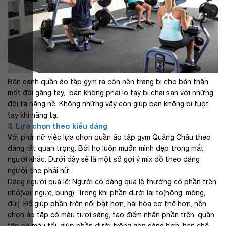
Bên cạnh quần áo tập gym ra còn nên trang bị cho bản thân
một đôi găng tay, bạn không phải lo tay bị chai sạn với những
đôi tạ nặng nề. Không những vậy còn giúp bạn không bị tuột
tay khi nâng tạ.
3. Lựa chọn theo kiểu dáng
Với phái nữ việc lựa chọn quần áo tập gym Quảng Châu theo
dáng rất quan trọng. Bởi họ luôn muốn mình đẹp trong mắt
người khác. Dưới đây sẽ là một số gợi ý mix đồ theo dáng
người cho phái nữ.
Dáng người quả lê: Người có dáng quả lê thường có phần trên
nhỏ(vai, ngực, bụng). Trong khi phần dưới lại to(hông, mông,
đùi). Để giúp phần trên nổi bật hơn, hài hòa cơ thể hơn, nên
chọn áo tập có màu tươi sáng, tạo điểm nhấn phần trên, quần