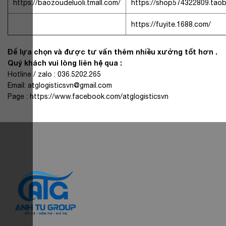
https://baozoudeluoli.tmall.com/
https://shop574322809.tao
https://fuyite.1688.com/
Để lựa chọn và được tư vấn thêm nhiều xưởng tốt hơn .
Quý khách vui lòng liên hệ qua :
Hotline / zalo : 036.5202.265
Email: atglogisticsvn@gmail.com
Page : https://www.facebook.com/atglogisticsvn