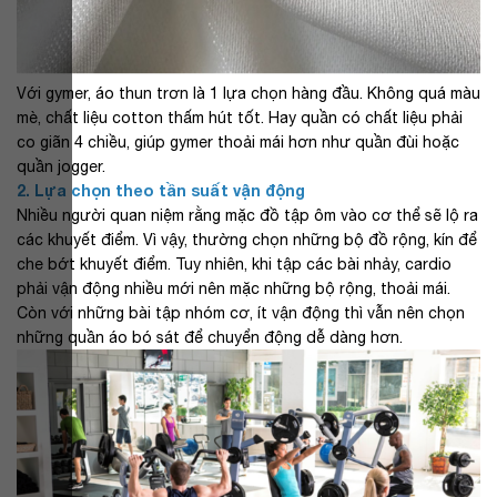
Với gymer, áo thun trơn là 1 lựa chọn hàng đầu. Không quá màu
mè, chất liệu cotton thấm hút tốt. Hay quần có chất liệu phải
co giãn 4 chiều, giúp gymer thoải mái hơn như quần đùi hoặc
quần jogger.
2. Lựa chọn theo tần suất vận động
Nhiều người quan niệm rằng mặc đồ tập ôm vào cơ thể sẽ lộ ra
các khuyết điểm. Vì vậy, thường chọn những bộ đồ rộng, kín để
che bớt khuyết điểm. Tuy nhiên, khi tập các bài nhảy, cardio
phải vận động nhiều mới nên mặc những bộ rộng, thoải mái.
Còn với những bài tập nhóm cơ, ít vận động thì vẫn nên chọn
những quần áo bó sát để chuyển động dễ dàng hơn.