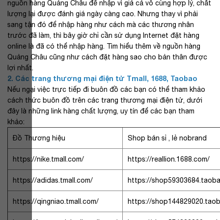
nguồn hàng Quảng Châu để nhập vì giá cả vô cùng hợp lý, chất
lượng lại được đánh giá ngày càng cao. Nhưng thay vì phải
sang tận đó để nhập hàng như cách mà các thương nhân
trước đã làm, thì bây giờ chỉ cần sử dụng Internet đặt hàng
online là đã có thể nhập hàng. Tìm hiểu thêm về nguồn hàng
Quảng Châu cũng như cách đặt hàng sao cho bản thân được
lợi nhất.
2. Các trang thương mại điện tử Tmall, 1688, Taobao
Nếu ngại việc trực tiếp đi buôn đồ các bạn có thể tham khảo
cách thức buôn đồ trên các trang thương mại điện tử, dưới
đây là những link hàng chất lượng, uy tín để các bạn tham
khảo:
Đồ Thương hiệu
Shop bán sỉ , lẻ nobrand
https://nike.tmall.com/
https://reallion.1688.com/
https://adidas.tmall.com/
https://shop59303684.taob
https://qingniao.tmall.com/
https://shop144829020.tao