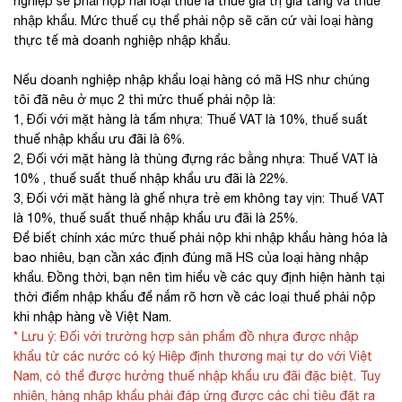
nghiệp sẽ phải nộp hai loại thuế là thuế giá trị gia tăng và thuế
nhập khẩu. Mức thuế cụ thể phải nộp sẽ căn cứ vài loại hàng
thực tế mà doanh nghiệp nhập khẩu.
Nếu doanh nghiệp nhập khẩu loại hàng có mã HS như chúng
tôi đã nêu ở mục 2 thì mức thuế phải nộp là:
1, Đối với mặt hàng là tấm nhựa: Thuế VAT là 10%, thuế suất
thuế nhập khẩu ưu đãi là 6%.
2, Đối với mặt hàng là thùng đựng rác bằng nhựa: Thuế VAT là
10% , thuế suất thuế nhập khẩu ưu đãi là 22%.
3, Đối với mặt hàng là ghế nhựa trẻ em không tay vịn: Thuế VAT
là 10%, thuế suất thuế nhập khẩu ưu đãi là 25%.
Để biết chính xác mức thuế phải nộp khi nhập khẩu hàng hóa là
bao nhiêu, bạn cần xác định đúng mã HS của loại hàng nhập
khẩu. Đồng thời, bạn nên tìm hiểu về các quy định hiện hành tại
thời điểm nhập khẩu để nắm rõ hơn về các loại thuế phải nộp
khi nhập hàng về Việt Nam.
* Lưu ý: Đối với trường hợp sản phẩm đồ nhựa được nhập
khẩu từ các nước có ký Hiệp định thương mại tự do với Việt
Nam, có thể được hưởng thuế nhập khẩu ưu đãi đặc biệt. Tuy
nhiên, hàng nhập khẩu phải đáp ứng được các chỉ tiêu đặt ra