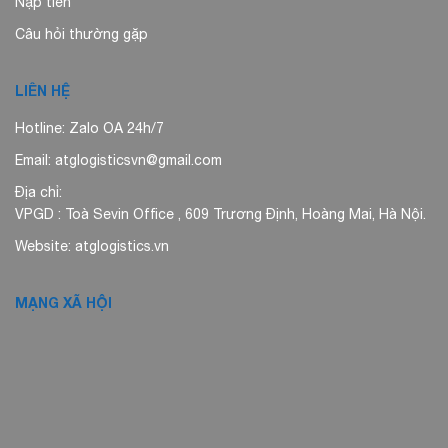
Nạp tiền
Câu hỏi thường gặp
LIÊN HỆ
Hotline: Zalo OA 24h/7
Email: atglogisticsvn@gmail.com
Địa chỉ:
VPGD : Toà Sevin Office , 609 Trương Định, Hoàng Mai, Hà Nội.
Website: atglogistics.vn
MẠNG XÃ HỘI