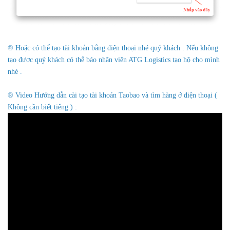
® Hoặc có thể tạo tài khoản bằng điện thoại nhé quý khách . Nếu không
tạo được quý khách có thể báo nhân viên ATG Logistics tạo hộ cho mình
nhé .
® Video Hướng dẫn cài tạo tài khoản Taobao và tìm hàng ở điện thoại (
Không cần biết tiếng ) :