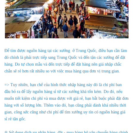
Để tìm được nguồn hàng tại các xưởng ở Trung Quốc, điều bạn cần làm
đó chính là phải trực tiếp sang Trung Quốc và đến tận các xưởng để đặt
hàng. Do tự chọn mẫu và đến trực tiếp để đặt hàng nên giá nhập chắc
chắn sẽ rẻ hơn rất nhiều so với việc mua hàng qua đơn vị trung gian.
=> Tuy nhiên, hạn chế của hình thức nhập hàng này đó là chi phí ban
đầu bỏ ra để lấy nguồn hàng sỉ từ các xưởng khá tốn kém. Do đó, nếu
muốn tiết kiệm chi phí và mua được với giá rẻ, bạn bắt buộc phải đặt đơn
hàng với số lượng lớn. Thêm vào đó, bạn cũng phải dành khá nhiều thời
gian, công sức cũng như chi phí để tìm xưởng uy tín có nguồn hàng giá
sỉ rẻ tận gốc.
® Sử dụng dịch vụ nhập hàng, đặt - mua hàng hộ vận chuyển hàng chính