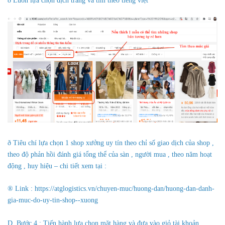
ð Luôn lựa chọn dịch trang và tìm theo tiếng việt
ð Tiêu chí lựa chọn 1 shop xưởng uy tín theo chỉ số giao dịch của shop ,
theo độ phản hồi đánh giá tổng thể của sàn , người mua , theo năm hoạt
động , huy hiệu – chi tiết xem tại :
® Link : https://atglogistics.vn/chuyen-muc/huong-dan/huong-dan-danh-
gia-muc-do-uy-tin-shop--xuong
D. Bước 4 : Tiến hành lựa chọn mặt hàng và đưa vào giỏ tài khoản