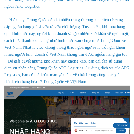
ngạch ATG Logistics
Hiện nay, Trung Quốc có khá nhiều trang thương mại điện tử cung
cấp nguồn hàng giá sỉ vừa rẻ vừa chất lượng. Tuy nhiên, khi mua hàng
qua hình thức này, người kinh doanh sẽ gặp nhiều khó khăn về ngôn ngữ,
cách thức thanh toán cũng như hình thức vận chuyển từ Trung Quốc về
Việt Nam. Nhất là việc không thông thạo ngôn ngữ sẽ là trở ngại khiến
nhiều người kinh doanh ở Việt Nam không tìm được nguồn hàng giá tốt.
Để giải quyết những khó khăn này không khó, bạn chỉ cần sử dụng
dịch vụ nhập hàng Trung Quốc ATG Logistics. Sử dụng dịch vụ của ATG
Logistics, bạn có thể hoàn toàn yên tâm về chất lượng cũng như giá
thành của hàng hóa từ Trung Quốc về Việt Nam.