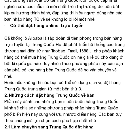
Các xưởng sản xuất đồ tại Trung Quốc luôn được cập nhật,
nghiên cứu các mẫu mã mới nhất trên thị trường để luôn bắt
kịp xu hướng thịnh hành, đáp ứng thị hiếu người dùng nên các
bạn nhập hàng TQ về sẽ không lo bị lỗi mốt nhé.
· Có thể đặt hàng online, trực tuyến
Gã khổng lồ Alibaba là tập đoàn đi tiên phong trong bán hàng
trực tuyến tại Trung Quốc. Họ đã phát triển hệ thống các trang
thương mại điện tử như Taobao, Tmall, 1688… cho phép khách
hàng có thể mua hàng Trung Quốc online giá rẻ dù cho đang ở
bất kì quốc gia nào. Tuy nhiên theo phương pháp này, các bạn
cần phải có kho hàng bên Trung Quốc để họ vận chuyển về
nhé.
Hoặc nếu không thì các bạn có thể sử dụng dịch vụ đặt hàng
Trung Quốc trung gian từ một bên thứ 3.
2. Những cách đặt hàng Trung Quốc về bán
Phần này dành cho những bạn muốn buôn hàng Trung Quốc.
Mình sẽ chia sẻ những phương pháp nhập hàng Trung Quốc
phổ biến hiện nay cùng với ưu, nhược điểm riêng. Các bạn tùy
theo chúng mà lựa chọn cách phù hợp nhất nhé.
2.1 Làm chuyến sang Trung Quốc đặt hàng