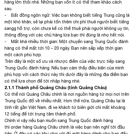
hàng lớn thôi nhé. Những bạn vốn ít có thể tham khảo cách
sau.
- Bất đồng ngôn ngữ: Việc bạn không biết tiếng Trung cũng là
một khó khăn, sẽ lại phải tốn thêm chi phí thuê người biết tiếng
sangg hỗ trợ, còn chưa kể có thể thuê phải người không uy tín,
thông đồng với các chủ hàng lừa bạn thì đúng là nhọ hết nói.
- Mất khá nhiều thời gian: Một chuyến sang Trung Quốc đánh
hàng có thể mất tới 10 – 20 ngày. Bạn nên sắp xếp thời gian
một cách phù hợp.
Trên đây là một số ưu và nhược điểm của việc trực tiếp sang
Trung Quốc đánh hàng. Nếu bạn cảm thấy điều kiện của mình
phù hợp với cách thức này thì dưới đây là những địa điểm bạn
có thể lựa chọn để tới nhập hàng nhé.
2.1.1 Thành phố Quảng Châu (tỉnh Quảng Châu)
Có thể nói Quảng Châu chính là nơi nguồn hàng từ mọi nơi trên
Trung Quốc đổ về nhiều nhất. Hơn thế nữa, Quảng Châu lại là
tỉnh rất gần Việt Nam, đi xe khách từ biên giới chỉ mất khoảng
12 tiếng để tới trung tâm thành phố.
Chính vì vậy nếu bạn muốn sang Trung Quốc đánh hàng
thì order hàng Quảng Châu chính là việc bạn nên nghĩ tới đầu
tiên. Ở đây có các khu chợ với đủ mặt hàng dành cho bạn đấy.