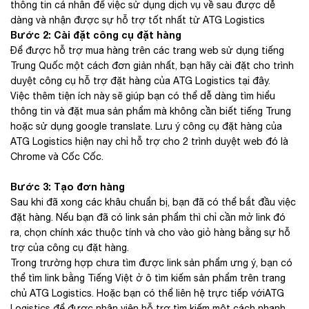
thông tin cá nhân để việc sử dụng dịch vụ về sau được dễ
dàng và nhận được sự hỗ trợ tốt nhất từ ATG Logistics
Bước 2: Cài đặt công cụ đặt hàng
Để được hỗ trợ mua hàng trên các trang web sử dụng tiếng
Trung Quốc một cách đơn giản nhất, bạn hãy cài đặt cho trình
duyệt công cụ hỗ trợ đặt hàng của ATG Logistics tại đây.
Việc thêm tiện ích này sẽ giúp bạn có thể dễ dàng tìm hiểu
thông tin và đặt mua sản phẩm mà không cần biết tiếng Trung
hoặc sử dụng google translate. Lưu ý công cụ đặt hàng của
ATG Logistics hiện nay chỉ hỗ trợ cho 2 trình duyệt web đó là
Chrome và Cốc Cốc.
Bước 3: Tạo đơn hàng
Sau khi đã xong các khâu chuẩn bị, bạn đã có thể bắt đầu việc
đặt hàng. Nếu bạn đã có link sản phẩm thì chỉ cần mở link đó
ra, chọn chính xác thuộc tính và cho vào giỏ hàng bằng sự hỗ
trợ của công cụ đặt hàng.
Trong trường hợp chưa tìm được link sản phẩm ưng ý, bạn có
thể tìm link bằng Tiếng Việt ở ô tìm kiếm sản phẩm trên trang
chủ ATG Logistics. Hoặc bạn có thể liên hệ trực tiếp vớiATG
Logistics để được nhân viên hỗ trợ tìm kiếm một cách nhanh